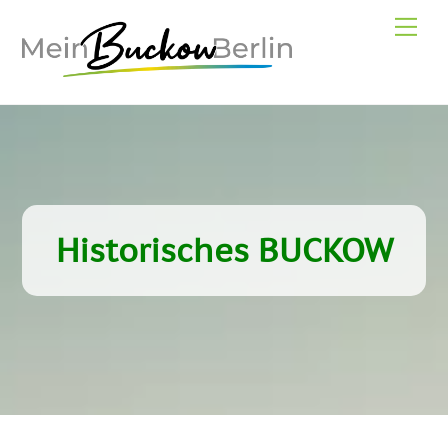
Skip
Me
to
content
Historisches BUCKOW