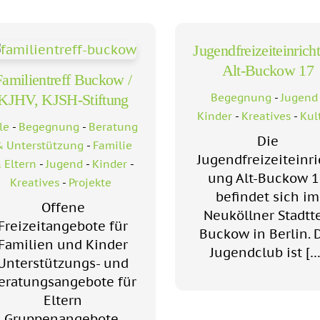
Jugendfreizeiteinrich
Alt-Buckow 17
Familientreff Buckow /
Begegnung
-
Jugend
KJHV, KJSH-Stiftung
Kinder
-
Kreatives
-
Kul
le
-
Begegnung
-
Beratung
Die
 Unterstützung
-
Familie
Jugendfreizeiteinri
 Eltern
-
Jugend
-
Kinder
-
ung Alt-Buckow 
Kreatives
-
Projekte
befindet sich im
Offene
Neuköllner Stadtte
Freizeitangebote für
Buckow in Berlin. 
Familien und Kinder
Jugendclub ist […
Unterstützungs- und
eratungsangebote für
Eltern
Gruppenangebote,