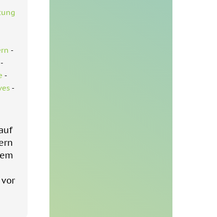
tung
-
ern
-
-
e
-
ves
-
auf
ern
rem
 vor