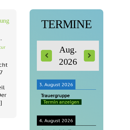
tung
TERMINE
-
tur
Aug.
2026
cht
17
3. August 2026
il
Der
Trauergruppe
]
Termin anzeigen
4. August 2026