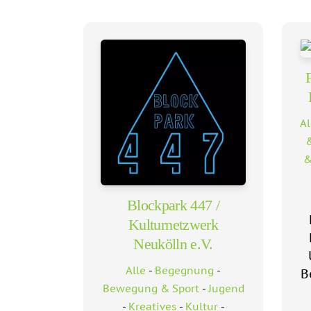
Al
&
&
Blockpark 447 /
Kulturnetzwerk
Neukölln e.V.
Alle
-
Begegnung
-
B
Bewegung & Sport
-
Jugend
-
Kreatives
-
Kultur
-