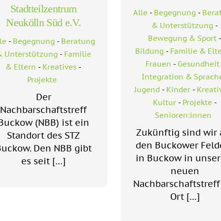
Stadtteilzentrum
Alle
-
Begegnung
-
Bera
Neukölln Süd e.V.
& Unterstützung
-
Bewegung & Sport
le
-
Begegnung
-
Beratung
Bildung
-
Familie & Elt
 Unterstützung
-
Familie
Frauen
-
Gesundheit
& Eltern
-
Kreatives
-
Integration & Sprach
Projekte
Jugend
-
Kinder
-
Kreati
Der
Kultur
-
Projekte
-
Nachbarschaftstreff
Senioren:innen
Buckow (NBB) ist ein
Zukünftig sind wir 
Standort des STZ
den Buckower Feld
Buckow. Den NBB gibt
in Buckow in unse
es seit […]
neuen
Nachbarschaftstreff
Ort […]